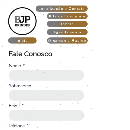
Localização e Contato
Kits de Formatura
Tabela
Agendamento
Início
Orçamento Rápido
Fale Conosco
Nome
Sobrenome
Email
Telefone