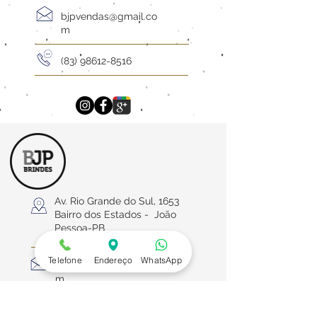
bjpvendas@gmail.co
m
(83) 98612-8516
Av. Rio Grande do Sul, 1653
Bairro dos Estados
- João
Pessoa-PB
Telefone
Endereço
WhatsApp
bjpvendas@gmail.co
m
(83) 98612-8516