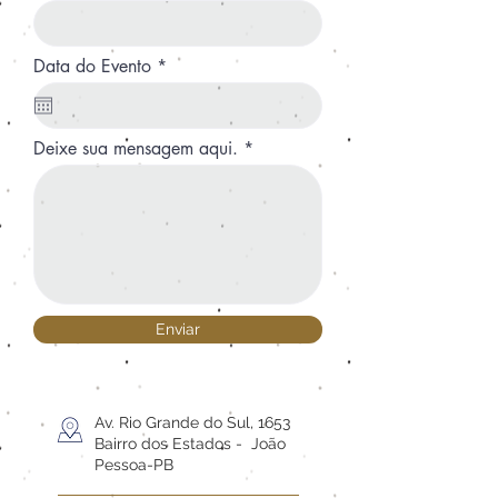
r
Data do Evento
*
e
q
u
i
Deixe sua mensagem aqui.
r
e
d
Enviar
Av. Rio Grande do Sul, 1653
Bairro dos Estados
- João
Pessoa-PB